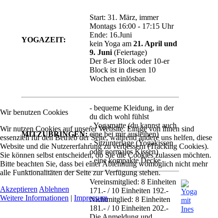
Start: 31. März, immer
Montags 16:00 - 17:15 Uhr
Ende: 16.Juni
YOGAZEIT:
kein Yoga am
21. April und
9. Juni
(Feiertage)
Der 8-er Block oder 10-er
Block ist in diesen 10
Wochen einlösbar.
- bequeme Kleidung, in der
Wir benutzen Cookies
du dich wohl fühlst
- Yogamatte (du kannst auch
Wir nutzen Cookies auf unserer Website. Einige von ihnen sind
MITZUBRINGEN:
eine bei mir ausleihen)
essenziell für den Betrieb der Seite, während andere uns helfen, diese
- Sitzunterlage (Yogakissen
Website und die Nutzererfahrung zu verbessern (Tracking Cookies).
oder normales Kissen)
Sie können selbst entscheiden, ob Sie die Cookies zulassen möchten.
- eine kompakte Decke
Bitte beachten Sie, dass bei einer Ablehnung womöglich nicht mehr
alle Funktionalitäten der Seite zur Verfügung stehen.
Vereinsmitglied: 8 Einheiten
Akzeptieren
Ablehnen
171.- / 10 Einheiten 192.-
Weitere Informationen
|
Impressum
Nichtmitglied: 8 Einheiten
181.- / 10 Einheiten 202.-
Die Anmeldung und