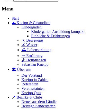
Menu
Start
🌊 Kneipp & Gesundheit
Kindergarten
Kindergarten Ausbildung kompakt
Einblicke & Erfahrungen
🏃 Bewegung
🌿 Wasser
🕰 Lebensordnung
🥕 Ernährung
🌼 Heilpflanzen
Sebastian Kneipp
🏛 Über uns
Der Vorstand
Kneipp in Zahlen
Referenten
Vereinsstatuten
Kneipp Quiz
📍 Bezirke & Clubs
Neues aus dem Ländle
Beiträge Kindergarten