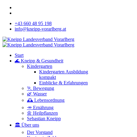
+43 660 48 95 198
info@kneipp-vorarlberg.at
Start
🌊 Kneipp & Gesundheit
Kindergarten
Kindergarten Ausbildung
kompakt
Einblicke & Erfahrungen
🏃 Bewegung
🌿 Wasser
🕰 Lebensordnung
🥕 Ernährung
🌼 Heilpflanzen
Sebastian Kneipp
🏛 Über uns
Der Vorstand